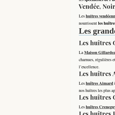
Vendée, Noir
huitres vendéen
Les
les huître
nourrissent
Les grande
Les huîtres 
Maison Gillarde
La
charnues, régulières 
l’excellence.
Les huîtres
huîtres Aimard
Les
i
nos huîtres les plus a
Les huîtres
huîtres Crenegu
Les
Les huîtres