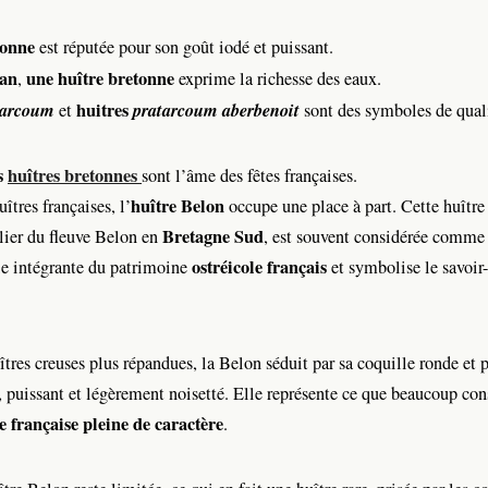
tonne
est réputée pour son goût iodé et puissant.
an
une huître bretonne
,
exprime la richesse des eaux.
tarcoum
huitres
pratarcoum aberbenoit
et
sont des symboles de qual
s
huîtres bretonnes
sont l’âme des fêtes françaises.
huître Belon
îtres françaises, l’
occupe une place à part. Cette huître 
Bretagne Sud
ulier du fleuve Belon en
, est souvent considérée comme l
ostréicole français
rtie intégrante du patrimoine
et symbolise le savoir-
res creuses plus répandues, la Belon séduit par sa coquille ronde et p
dé, puissant et légèrement noisetté. Elle représente ce que beaucoup c
e française pleine de caractère
.