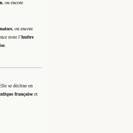
n
, ou encore
naises
, ou encore
huitre
nce reste l’
ise
.
 Elle se décline en
antique française
et