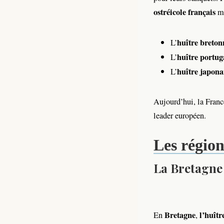
ostréicole français
mo
huître breton
L’
huître portug
L’
huître japona
L’
Aujourd’hui, la Franc
leader européen.
Les région
La Bretagne 
Bretagne
l’huîtr
En
,