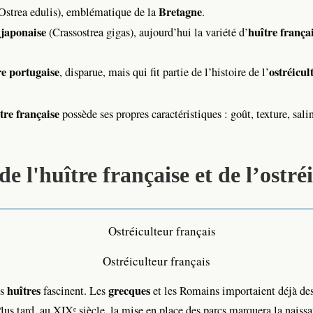
Bretagne
Ostrea edulis), emblématique de la
.
 japonaise
huître frança
(Crassostrea gigas), aujourd’hui la variété d’
re portugaise
ostréicul
, disparue, mais qui fit partie de l’histoire de l’
tre française
possède ses propres caractéristiques : goût, texture, sali
de l'huître française et de l’ostré
Ostréiculteur français
huîtres
grecques
es
fascinent. Les
et les Romains importaient déjà de
Plus tard, au XIXᵉ siècle, la mise en place des parcs marquera la nais