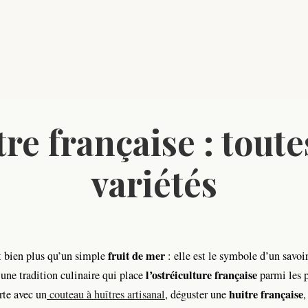
re française : toute
variétés
fruit de mer
t bien plus qu’un simple
: elle est le symbole d’un savoir
l’ostréiculture française
’une tradition culinaire qui place
parmi les p
huitre française
rte avec un
couteau à huîtres artisanal
,
déguster une
,