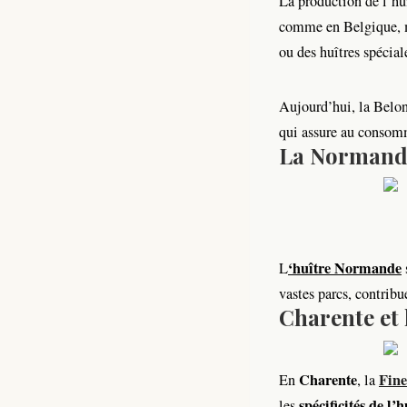
La production de l’huî
comme en Belgique, ma
ou des huîtres spécial
Aujourd’hui, la Belon
qui assure au consom
La Normandi
‘
huître Normande
L
vastes parcs, contrib
Charente et 
Charente
Fine
En
, la
spécificités de l’
les