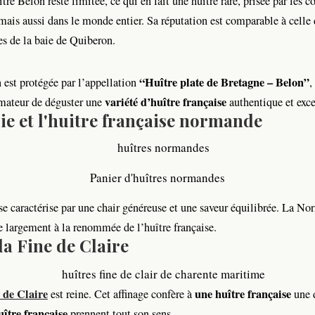
tre Belon reste limitée, ce qui en fait une huître rare, prisée par les 
is aussi dans le monde entier. Sa réputation est comparable à celle 
es de la baie de Quiberon.
“Huître plate de Bretagne – Belon”
 est protégée par l’appellation
,
variété d’huître française
mateur de déguster une
authentique et exce
e et l'huitre française normande
Panier d'huîtres normandes
se caractérise par une chair généreuse et une saveur équilibrée. La No
ue largement à la renommée de l’huître française.
la Fine de Claire
 de Claire
une huître française
est reine. Cet affinage confère à
une d
huître française
prennent tout son sens.