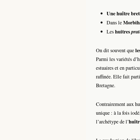
Une huître bre
Morbih
Dans le
huitres
pra
Les
le
On dit souvent que
Parmi les variétés d’hu
estuaires et en partic
raffinée. Elle fait pa
Bretagne.
Contrairement aux huît
unique : à la fois io
huîtr
l’archétype de l’