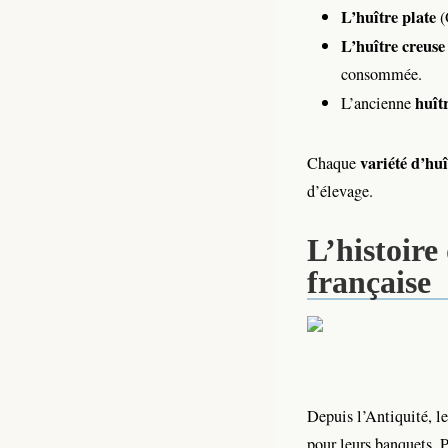
L’huître plate
(
L’huître creuse
consommée.
huît
L’ancienne
variété d’huî
Chaque
d’élevage.
L’histoire 
française
Depuis l’Antiquité, l
pour leurs banquets. 