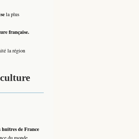
ise
la plus
ture française.
nité la région
iculture
huitres de France
s
sance du monde