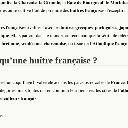
andie
Charente
Gironde
Baie de Bourgneuf
Morbiha
, la
, la
, la
, le
huitres françaises
oires où se cultive l’art de produire des
d’exception.
res françaises
huîtres grecques
portugaises
japo
rivalisent avec les
,
,
fique
. Mais partout dans le monde, on reconnaît que la véritable référe
bretonne
vendéenne
charentaise
Atlantique frança
t
,
,
, ou issue de l’
qu’une huître française ?
France
est un coquillage bivalve élevé dans les parcs ostréicoles de
.
atl
atégories, mais toutes ont en commun leur lien avec les côtes de l’
réiculteurs français
.
ent :