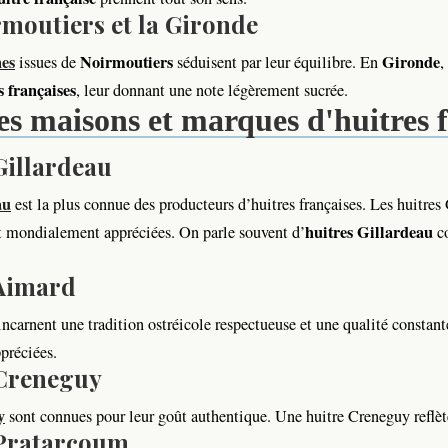
moutiers et la Gironde
nes
Noirmoutiers
Gironde
issues de
séduisent par leur équilibre. En
,
s françaises
, leur donnant une note légèrement sucrée.
s maisons et marques d'huitres f
Gillardeau
au
est la plus connue des producteurs d’huitres françaises. Les huitres
huitres Gillardeau
et mondialement appréciées. On parle souvent d’
c
 Aimard
ncarnent une tradition ostréicole respectueuse et une qualité constante
ppréciées.
 Creneguy
y
sont connues pour leur goût authentique. Une huitre Creneguy reflèt
 Pratarcoum