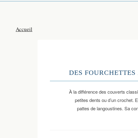
Fourchettes À Cr
Fourchettes à crustacés
Accueil
»
DES FOURCHETTES 
À la différence des couverts class
petites dents ou d’un crochet. E
pattes de langoustines. Sa co