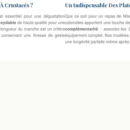
À Crustacés ?
Un Indispensable Des Pla
st essentiel pour une dégustation
Que ce soit pour un repas de fête
oxydable
de haute qualité pour une
ustensiles apportent une touche de
La longueur du manche est un critère
complémentarité
: associez-les 
n conservant une finesse de geste
équipement complet. Nos modèles al
une longévité parfaite même après