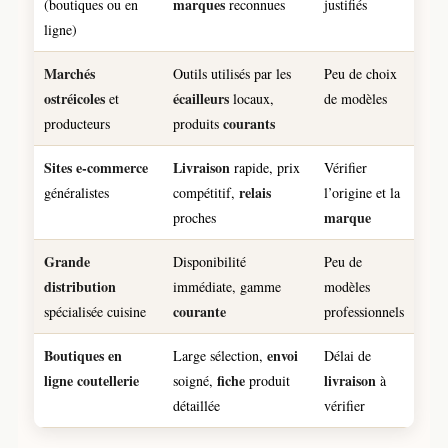
marques
(boutiques ou en
reconnues
justifiés
ligne)
Marchés
Outils utilisés par les
Peu de choix
ostréicoles
écailleurs
et
locaux,
de modèles
courants
producteurs
produits
Sites e-commerce
Livraison
rapide, prix
Vérifier
relais
généralistes
compétitif,
l’origine et la
marque
proches
Grande
Disponibilité
Peu de
distribution
immédiate, gamme
modèles
courante
spécialisée cuisine
professionnels
Boutiques en
envoi
Large sélection,
Délai de
ligne coutellerie
fiche
livraison
soigné,
produit
à
détaillée
vérifier