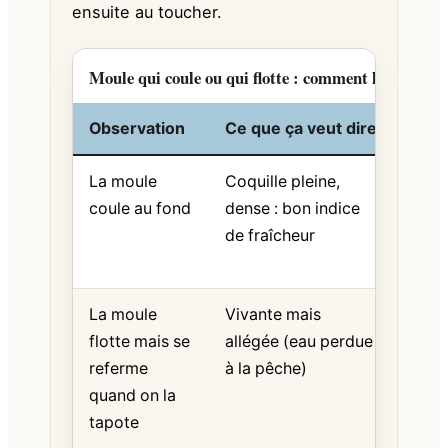
ensuite au toucher.
Moule qui coule ou qui flotte : comment lire le sign
Observation
Ce que ça veut dire
Déci
La moule
Coquille pleine,
Prob
coule au fond
dense : bon indice
bonn
de fraîcheur
vérif
touc
La moule
Vivante mais
À sur
flotte mais se
allégée (eau perdue
con
referme
à la pêche)
si el
quand on la
tapote