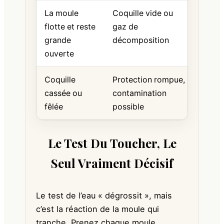
La moule
Coquille vide ou
À jet
flotte et reste
gaz de
grande
décomposition
ouverte
Coquille
Protection rompue,
À jet
cassée ou
contamination
fêlée
possible
Le Test Du Toucher, Le
Seul Vraiment Décisif
Le test de l’eau « dégrossit », mais
c’est la réaction de la moule qui
tranche. Prenez chaque moule