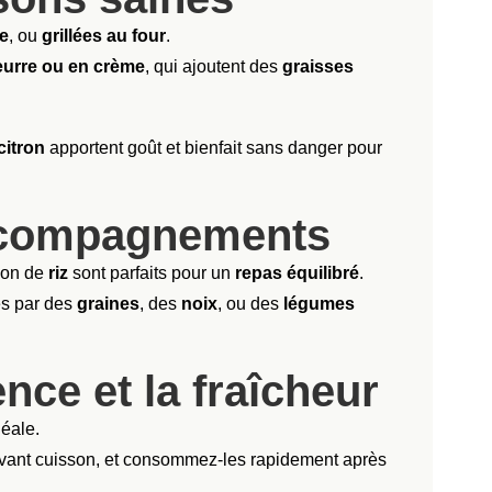
re
, ou
grillées au four
.
eurre ou en crème
, qui ajoutent des
graisses
citron
apportent goût et bienfait sans danger pour
accompagnements
tion de
riz
sont parfaits pour un
repas équilibré
.
es par des
graines
, des
noix
, ou des
légumes
nce et la fraîcheur
déale.
avant cuisson, et consommez-les rapidement après