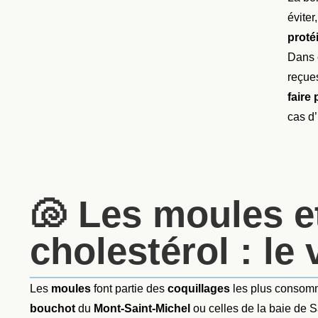
éviter
proté
Dans c
reçues
faire 
cas d
🐚 Les moules et
cholestérol : le 
Les
moules
font partie des
coquillages
les plus consom
bouchot
du
Mont-Saint-Michel
ou celles de la baie de S