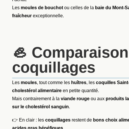
Les
moules de bouchot
ou celles de la
baie du Mont-Sa
fraîcheur
exceptionnelle.
🦪 Comparaison 
coquillages
Les
moules
, tout comme les
huîtres
, les
coquilles Sain
cholestérol alimentaire
en petite quantité.
Mais contrairement à la
viande rouge
ou aux
produits la
sur le cholestérol sanguin
.
👉 En clair : les
coquillages
restent de
bons choix alim
acides gras bénéfiques
.