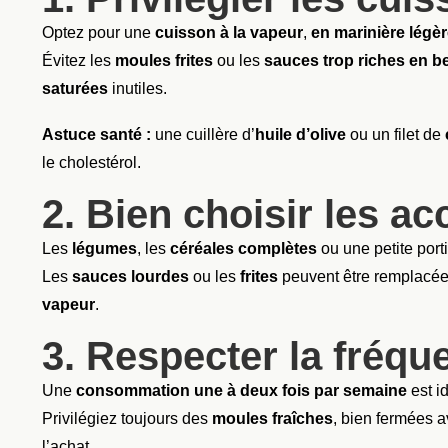
Optez pour une
cuisson à la vapeur
,
en marinière légè
Évitez les
moules frites
ou les
sauces trop riches en b
saturées
inutiles.
Astuce santé :
une cuillère d’
huile d’olive
ou un filet de
le cholestérol.
2. Bien choisir les 
Les
légumes
, les
céréales complètes
ou une petite por
Les
sauces lourdes
ou les
frites
peuvent être remplacé
vapeur
.
3. Respecter la fréque
Une
consommation une à deux fois par semaine
est i
Privilégiez toujours des
moules fraîches
, bien fermées 
l’achat.