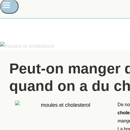
Peut-on manger 
quand on a du ch
De no
chole
mange
La bo