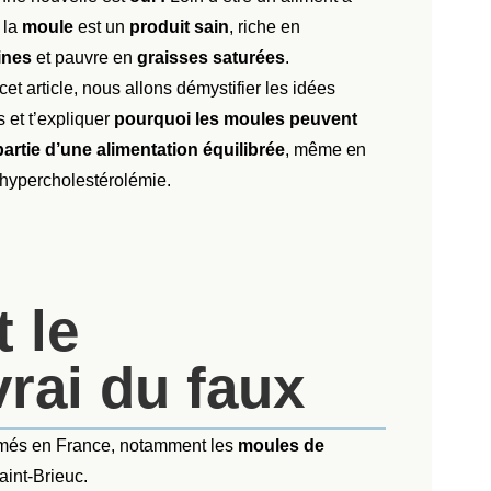
, la
moule
est un
produit sain
, riche en
ines
et pauvre en
graisses saturées
.
et article, nous allons démystifier les idées
 et t’expliquer
pourquoi les moules peuvent
partie d’une alimentation équilibrée
, même en
’hypercholestérolémie.
 le
vrai du faux
més en France, notamment les
moules de
aint-Brieuc.