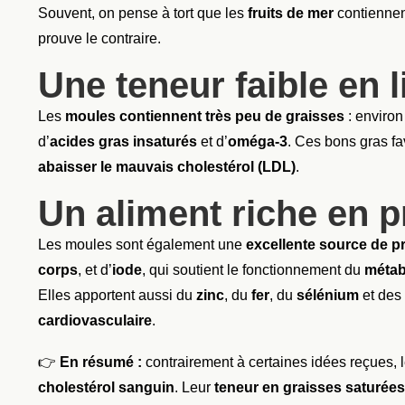
Souvent, on pense à tort que les
fruits de mer
contiennen
prouve le contraire.
Une teneur faible en l
Les
moules contiennent très peu de graisses
: enviro
d’
acides gras insaturés
et d’
oméga-3
. Ces bons gras fa
abaisser le mauvais cholestérol (LDL)
.
Un aliment riche en p
Les moules sont également une
excellente source de p
corps
, et d’
iode
, qui soutient le fonctionnement du
métab
Elles apportent aussi du
zinc
, du
fer
, du
sélénium
et des
cardiovasculaire
.
👉
En résumé :
contrairement à certaines idées reçues, 
cholestérol sanguin
. Leur
teneur en graisses saturées