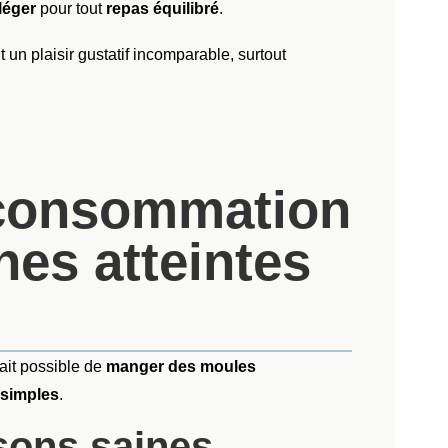
 léger
pour tout
repas équilibré
.
un plaisir gustatif incomparable, surtout
 consommation
nes atteintes
à fait possible de
manger des moules
 simples
.
ssons saines