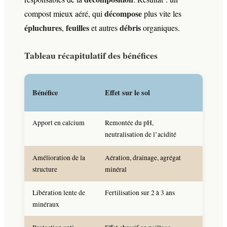
décompose
compost mieux aéré, qui
plus vite les
épluchures
feuilles
débris
,
et autres
organiques.
Tableau récapitulatif des bénéfices
Plante
Bénéfice
Effet sur le sol
bénéfi
Apport en calcium
Remontée du pH,
Légume
neutralisation de l’acidité
articha
Amélioration de la
Aération, drainage, agrégat
Toutes 
structure
minéral
Libération lente de
Fertilisation sur 2 à 3 ans
Arbres 
minéraux
vivace