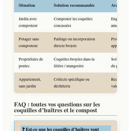
Situation
Solution recommandée
Avantage p
Jardin avec
Composter les coquilles
Engrais org
composteur
concassées
amendement
Potager sans
Paillage ou incorporation
Protection a
composteur
directe broyée
apport calc
Propriétaire de
Coquilles broyées dans la
Solidité des
poules
litière / mangeoire
du poulaille
Appartement,
Collecte spécifique ou
Recyclage co
sans jardin
déchèterie
valorisation
FAQ : toutes vos questions sur les
coquilles d’huîtres et le compost
❓ Est-ce que les coquilles d’huîtres vont