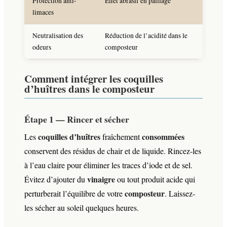
Protection anti-
Effet abrasif en paillage
Hostas,
limaces
potage
Neutralisation des
Réduction de l’acidité dans le
N/A (b
odeurs
composteur
compos
Comment intégrer les coquilles
d’huîtres dans le composteur
Étape 1 — Rincer et sécher
coquilles d’huîtres
consommées
Les
fraîchement
conservent des résidus de chair et de liquide. Rincez-les
à l’eau claire pour éliminer les traces d’iode et de sel.
vinaigre
Évitez d’ajouter du
ou tout produit acide qui
composteur
perturberait l’équilibre de votre
. Laissez-
les sécher au soleil quelques heures.