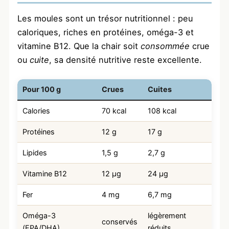
Les moules sont un trésor nutritionnel : peu
caloriques, riches en protéines, oméga-3 et
vitamine B12. Que la chair soit
consommée
crue
ou
cuite
, sa densité nutritive reste excellente.
Pour 100 g
Crues
Cuites
Calories
70 kcal
108 kcal
Protéines
12 g
17 g
Lipides
1,5 g
2,7 g
Vitamine B12
12 µg
24 µg
Fer
4 mg
6,7 mg
Oméga-3
légèrement
conservés
(EPA/DHA)
réduits