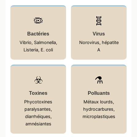
🦠
🧬
Bactéries
Virus
Vibrio, Salmonella,
Norovirus, hépatite
Listeria, E. coli
A
☣️
⚗️
Toxines
Polluants
Phycotoxines
Métaux lourds,
paralysantes,
hydrocarbures,
diarrhéiques,
microplastiques
amnésiantes