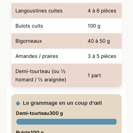
Langoustines cuites
4 à 6 pièces
Cru
Bulots cuits
100 g
Coq
Bigorneaux
40 à 50 g
Coq
Amandes / praires
3 à 5 pièces
Coq
Demi-tourteau (ou ½
1 part
Cru
homard / ½ araignée)
Le grammage en un coup d’œil
Demi-tourteau300 g
Bulots100 g