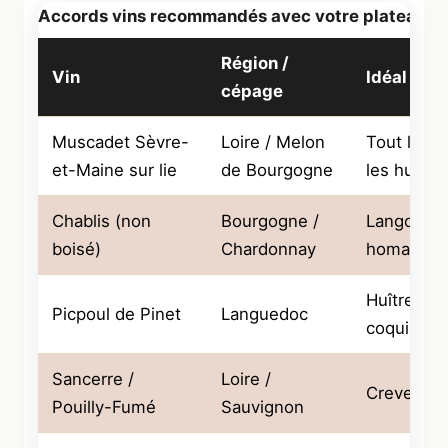
Accords vins recommandés avec votre plateau
Région /
Vin
Idéal ave
cépage
Muscadet Sèvre-
Loire / Melon
Tout le pl
et-Maine sur lie
de Bourgogne
les huître
Chablis (non
Bourgogne /
Langousti
boisé)
Chardonnay
homard, t
Huîtres et
Picpoul de Pinet
Languedoc
coquillage
Sancerre /
Loire /
Crevettes,
Pouilly-Fumé
Sauvignon