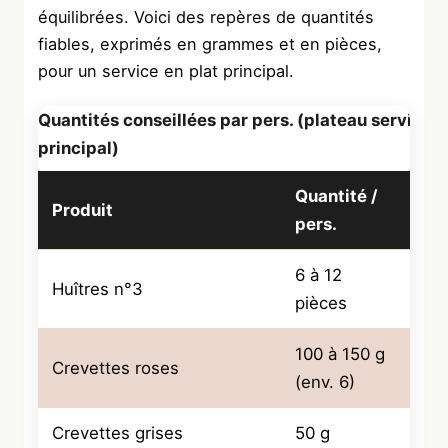
équilibrées. Voici des repères de quantités
fiables, exprimés en grammes et en pièces,
pour un service en plat principal.
Quantités conseillées par pers. (plateau servi en 
principal)
Quantité /
Produit
Fam
pers.
6 à 12
Huîtres n°3
Coq
pièces
100 à 150 g
Crevettes roses
Cru
(env. 6)
Crevettes grises
50 g
Cru