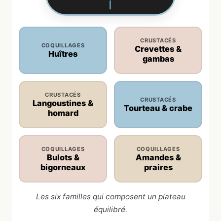
CRUSTACÉS
COQUILLAGES
Crevettes &
Huîtres
gambas
CRUSTACÉS
CRUSTACÉS
Langoustines &
Tourteau & crabe
homard
COQUILLAGES
COQUILLAGES
Bulots &
Amandes &
bigorneaux
praires
Les six familles qui composent un plateau
équilibré.