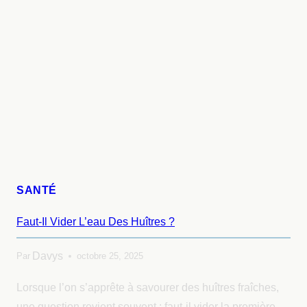
SANTÉ
Faut-Il Vider L’eau Des Huîtres ?
Davys
Par
octobre 25, 2025
Lorsque l’on s’apprête à savourer des huîtres fraîches,
une question revient souvent : faut-il vider la première