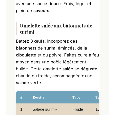
avec une sauce douce. Frais, léger et
plein de
saveurs
.
Omelette
salée
aux
bâtonnets
de
surimi
Battez 3
œufs
, incorporez des
bâtonnets
de
surimi
émincés, de la
ciboulette
et du poivre. Faites cuire à feu
moyen dans une poêle légèrement
huilée. Cette omelette
salée
se
déguste
chaude ou froide, accompagnée d’une
salade
verte.
#
Recette
Type
Temps
1
Salade surimi-
Froide
10