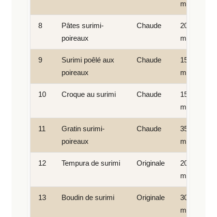
min
8
Pâtes surimi-
Chaude
20
poireaux
min
9
Surimi poêlé aux
Chaude
15
poireaux
min
10
Croque au surimi
Chaude
15
min
11
Gratin surimi-
Chaude
35
poireaux
min
12
Tempura de surimi
Originale
20
min
13
Boudin de surimi
Originale
30
min