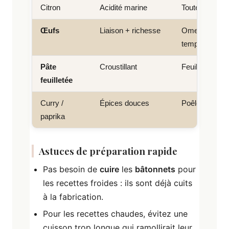
Citron
Acidité marine
Toutes prépar
Œufs
Liaison + richesse
Omelette, bou
tempura
Pâte
Croustillant
Feuilletés, c
feuilletée
Curry /
Épices douces
Poêlée, pâtes
paprika
Astuces
de préparation rapide
Pas besoin de
cuire
les
bâtonnets
pour
les recettes froides : ils sont déjà cuits
à la fabrication.
Pour les recettes chaudes, évitez une
cuisson trop longue qui ramollirait leur