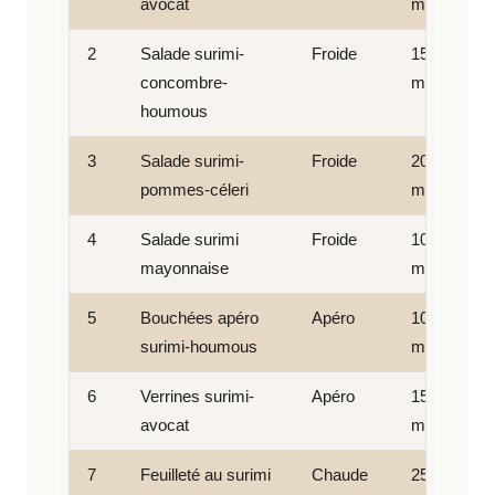
avocat
min
2
Salade surimi-
Froide
15
concombre-
min
houmous
3
Salade surimi-
Froide
20
pommes-céleri
min
4
Salade surimi
Froide
10
mayonnaise
min
5
Bouchées apéro
Apéro
10
surimi-houmous
min
6
Verrines surimi-
Apéro
15
avocat
min
7
Feuilleté au surimi
Chaude
25