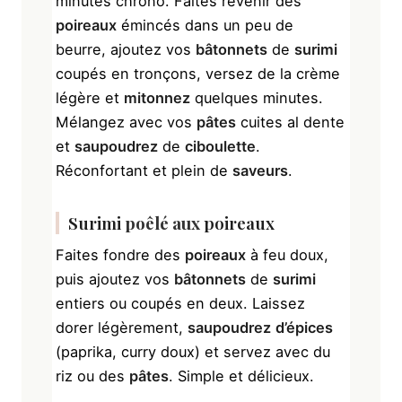
minutes chrono. Faites revenir des
poireaux
émincés dans un peu de
beurre, ajoutez vos
bâtonnets
de
surimi
coupés en tronçons, versez de la crème
légère et
mitonnez
quelques minutes.
Mélangez avec vos
pâtes
cuites al dente
et
saupoudrez
de
ciboulette
.
Réconfortant et plein de
saveurs
.
Surimi
poêlé aux
poireaux
Faites fondre des
poireaux
à feu doux,
puis ajoutez vos
bâtonnets
de
surimi
entiers ou coupés en deux. Laissez
dorer légèrement,
saupoudrez
d’épices
(paprika, curry doux) et servez avec du
riz ou des
pâtes
. Simple et délicieux.