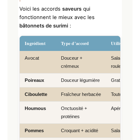
Voici les accords
saveurs
qui
fonctionnent le mieux avec les
bâtonnets de surimi
:
Ingrédient
Type d’accord
Utilisation idé
Avocat
Douceur +
Salade, verrin
crémeux
rouleau
Poireaux
Douceur légumière
Gratin, poêlée
Ciboulette
Fraîcheur herbacée
Toutes prépar
Houmous
Onctuosité +
Apéro, salade
protéines
Pommes
Croquant + acidité
Salade automn